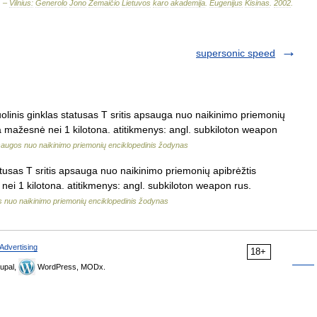
. –
Vilnius:
Generolo
Jono
Žemaičio
Lietuvos
karo
akademija
.
Eugenijus
Kisinas
.
2002
.
supersonic speed
linis ginklas statusas T sritis apsauga nuo naikinimo priemonių
yra mažesnė nei 1 kilotona. atitikmenys: angl. subkiloton weapon
augos nuo naikinimo priemonių enciklopedinis žodynas
usas T sritis apsauga nuo naikinimo priemonių apibrėžtis
 nei 1 kilotona. atitikmenys: angl. subkiloton weapon rus.
 nuo naikinimo priemonių enciklopedinis žodynas
Advertising
18+
upal,
WordPress, MODx.