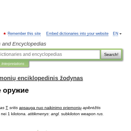
Remember this site
Embed dictionaries into your website
EN
s and Encyclopedias
Search!
Interpretations
monių enciklopedinis žodynas
е оружие
sas
T
sritis
apsauga
nuo
naikinimo
priemonių
apibrėžtis
nei
1
kilotona
.
atitikmenys
:
angl
.
subkiloton
weapon
rus
.