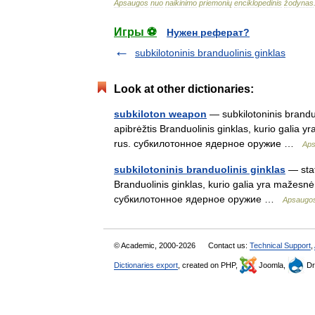
Apsaugos
nuo
naikinimo
priemonių
enciklopedinis
žodynas
Игры ⚽
Нужен реферат?
subkilotoninis branduolinis ginklas
Look at other dictionaries:
subkiloton weapon
— subkilotoninis branduo
apibrėžtis Branduolinis ginklas, kurio galia 
rus. субкилотонное ядерное оружие …
Aps
subkilotoninis branduolinis ginklas
— stat
Branduolinis ginklas, kurio galia yra mažesnė
субкилотонное ядерное оружие …
Apsaugos
© Academic, 2000-2026
Contact us:
Technical Support
,
Dictionaries export
, created on PHP,
Joomla,
Dr