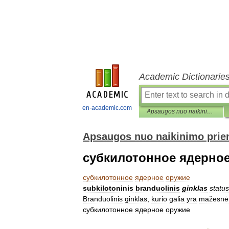
Academic Dictionarie
en-academic.com
Apsaugos nuo naikinimo priemonių enciklopedinis žodynas
Apsaugos nuo naikinimo prie
субкилотонное ядерно
субкилотонное
ядерное
оружие
subkilotoninis
branduolinis
ginklas
statu
Branduolinis
ginklas
,
kurio
galia
yra
mažesnė
субкилотонное
ядерное
оружие